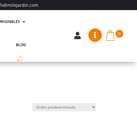
fo@milejardin.com
RIGINALES
0


BLOG