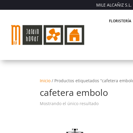
MILE ALCAÑIZ S.L. 
FLORISTERÍA
Inicio
/
Productos etiquetados “cafetera embol
cafetera embolo
Mostrando el único resultado