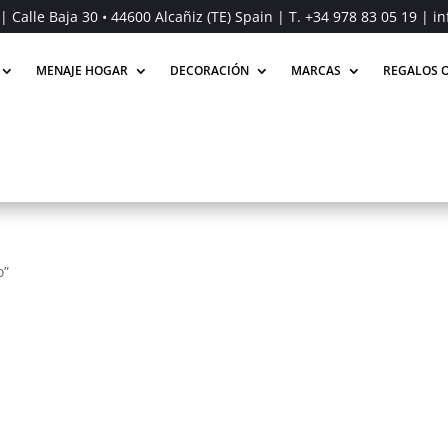
| Calle Baja 30 • 44600 Alcañiz (TE) Spain | T.
+34 978 83 05 19
| in
MENAJE HOGAR
DECORACIÓN
MARCAS
REGALOS O
o”