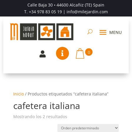
Calle Baja 30 • 44600 Alcañiz (TE) Spain
T.
+34 978 83 05 19
| info@milejardin.com
0


Inicio
/
Productos etiquetados “cafetera italiana”
cafetera italiana
Mostrando los 2 resultados