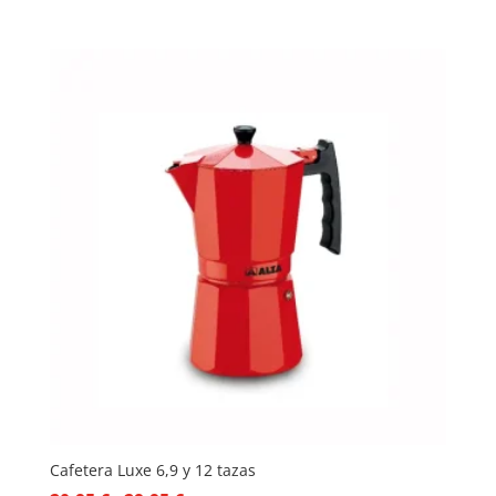
de
precios:
desde
20,82 €
hasta
37,05 €
Cafetera Luxe 6,9 y 12 tazas