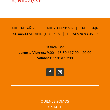
Rango
20,95
€
-
29,95
€
de
precios:
desde
20,95 €
MILE ALCAÑIZ S.L. | NIF.- B44201697 | CALLE BAJA
hasta
30. 44600 ALCAÑIZ (TE) SPAIN | T.
+34 978 83 05 19
29,95 €
HORARIOS:
Lunes a Viernes:
9:00 a 13:30 / 17:00 a 20:00
Sábados:
9:30 a 13:00
QUIENES SOMOS
CONTACTO