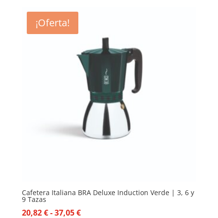
¡Oferta!
Cafetera Italiana BRA Deluxe Induction Verde | 3, 6 y
9 Tazas
Rango
20,82
€
-
37,05
€