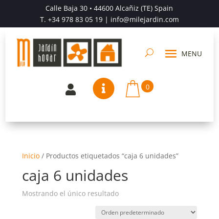
Calle Baja 30 • 44600 Alcañiz (TE) Spain
T.
+34 978 83 05 19
| info@milejardin.com
0


Inicio
/
Productos etiquetados “caja 6 unidades”
caja 6 unidades
Mostrando el único resultado