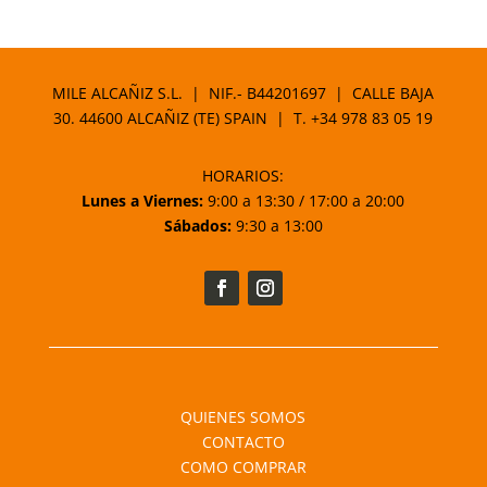
de
precios:
desde
11,95 €
MILE ALCAÑIZ S.L. | NIF.- B44201697 | CALLE BAJA
hasta
30. 44600 ALCAÑIZ (TE) SPAIN | T.
+34 978 83 05 19
17,95 €
HORARIOS:
Lunes a Viernes:
9:00 a 13:30 / 17:00 a 20:00
Sábados:
9:30 a 13:00
QUIENES SOMOS
CONTACTO
COMO COMPRAR