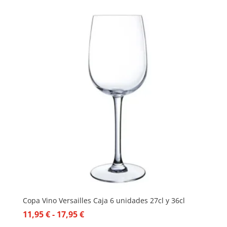
Copa Vino Versailles Caja 6 unidades 27cl y 36cl
Rango
11,95
€
-
17,95
€