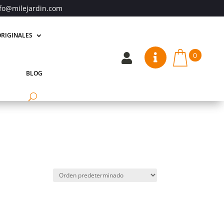
fo@milejardin.com
RIGINALES
0


BLOG