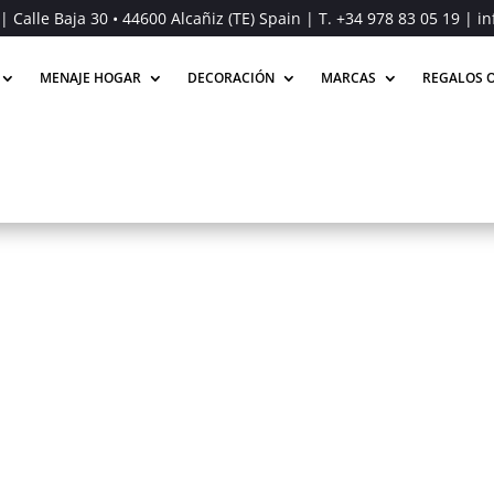
| Calle Baja 30 • 44600 Alcañiz (TE) Spain | T.
+34 978 83 05 19
| in
MENAJE HOGAR
DECORACIÓN
MARCAS
REGALOS O