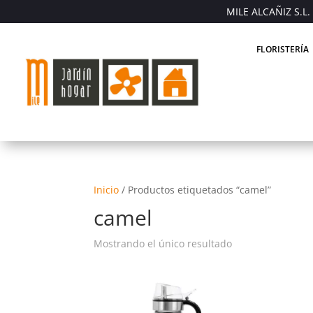
MILE ALCAÑIZ S.L. 
FLORISTERÍA
Inicio
/
Productos etiquetados “camel”
camel
Mostrando el único resultado