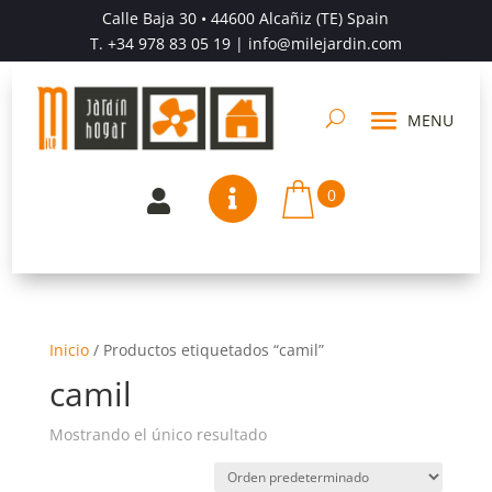
Calle Baja 30 • 44600 Alcañiz (TE) Spain
T.
+34 978 83 05 19
| info@milejardin.com
0


Inicio
/
Productos etiquetados “camil”
camil
Mostrando el único resultado