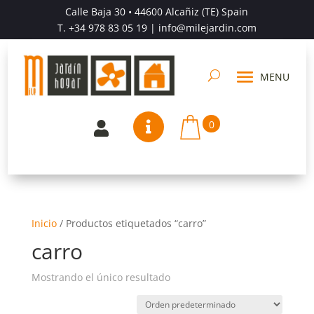
Calle Baja 30 • 44600 Alcañiz (TE) Spain
T.
+34 978 83 05 19
| info@milejardin.com
0


Inicio
/
Productos etiquetados “carro”
carro
Mostrando el único resultado