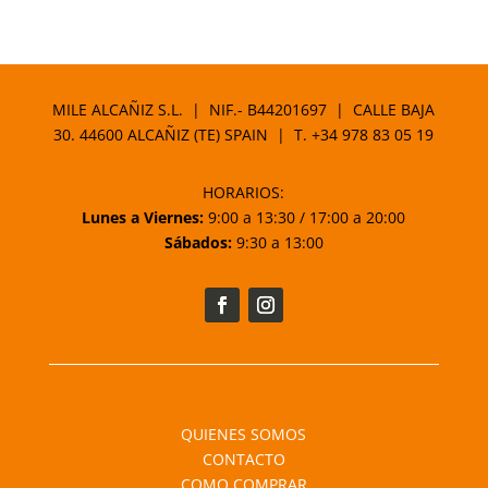
precio
precio
original
actual
era:
es:
4,65 €.
2,98 €.
MILE ALCAÑIZ S.L. | NIF.- B44201697 | CALLE BAJA
30. 44600 ALCAÑIZ (TE) SPAIN | T.
+34 978 83 05 19
HORARIOS:
Lunes a Viernes:
9:00 a 13:30 / 17:00 a 20:00
Sábados:
9:30 a 13:00
QUIENES SOMOS
CONTACTO
COMO COMPRAR