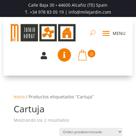
Calle Baja 30 • 44600 Alcañiz (TE) Spain
T.
+34 978 83 05 19
| info@milejardin.com
0


Inicio
/
Productos etiquetados “Cartuja”
Cartuja
Mostrando los 2 resultados