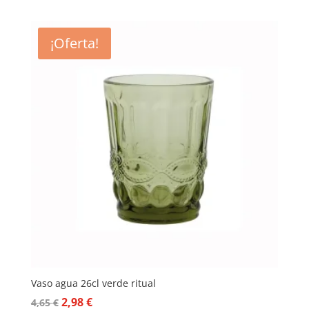
precio
precio
original
actual
era:
es:
¡Oferta!
4,95 €.
3,46 €.
Vaso agua 26cl verde ritual
El
El
2,98
€
4,65
€