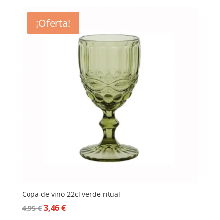
¡Oferta!
Copa de vino 22cl verde ritual
El
El
3,46
€
4,95
€