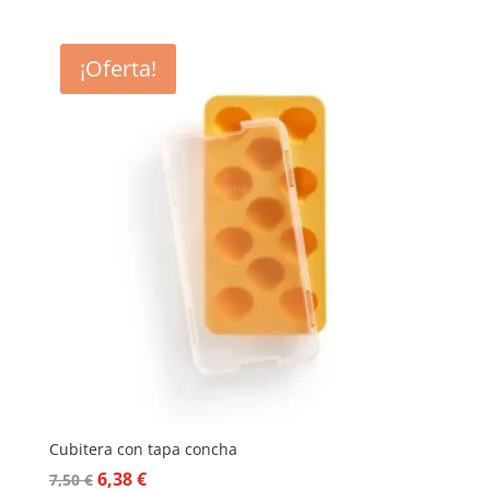
¡Oferta!
Cubitera con tapa concha
El
El
6,38
€
7,50
€