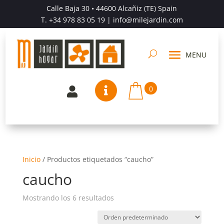
Calle Baja 30 • 44600 Alcañiz (TE) Spain
T.
+34 978 83 05 19
| info@milejardin.com
0


Inicio
/
Productos etiquetados “caucho”
caucho
Mostrando los 6 resultados