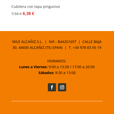
Cubitera con tapa pinguinos
El
El
6,38
€
7,50
€
precio
precio
original
actual
era:
es:
7,50 €.
6,38 €.
MILE ALCAÑIZ S.L. | NIF.- B44201697 | CALLE BAJA
30. 44600 ALCAÑIZ (TE) SPAIN | T.
+34 978 83 05 19
HORARIOS:
Lunes a Viernes:
9:00 a 13:30 / 17:00 a 20:00
Sábados:
9:30 a 13:00