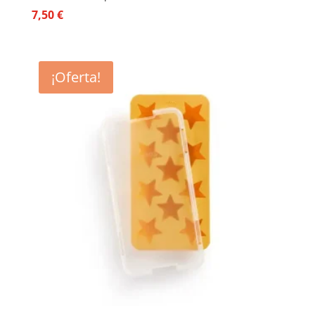
7,50
€
¡Oferta!