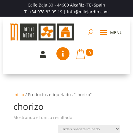
Calle Baja 30 • 44600 Alcañiz (TE) Spain
T.
+34 978 83 05 19
| info@milejardin.com
0


Inicio
/
Productos etiquetados “chorizo”
chorizo
Mostrando el único resultado