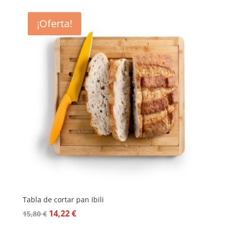
¡Oferta!
Tabla de cortar pan Ibili
El
El
14,22
€
15,80
€