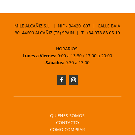
precio
precio
original
actual
era:
es:
15,80 €.
14,22 €.
MILE ALCAÑIZ S.L. | NIF.- B44201697 | CALLE BAJA
30. 44600 ALCAÑIZ (TE) SPAIN | T.
+34 978 83 05 19
HORARIOS:
Lunes a Viernes:
9:00 a 13:30 / 17:00 a 20:00
Sábados:
9:30 a 13:00
QUIENES SOMOS
CONTACTO
COMO COMPRAR