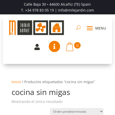
Calle Baja 30 • 44600 Alcañiz (TE) Spain
T.
+34 978 83 05 19
| info@milejardin.com
0


Inicio
/
Productos etiquetados “cocina sin migas”
cocina sin migas
Mostrando el único resultado