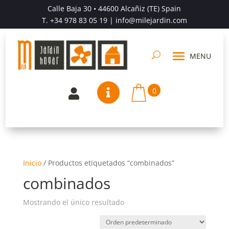
Calle Baja 30 • 44600 Alcañiz (TE) Spain
T.
+34 978 83 05 19
| info@milejardin.com
0


Inicio
/
Productos etiquetados “combinados”
combinados
Mostrando el único resultado