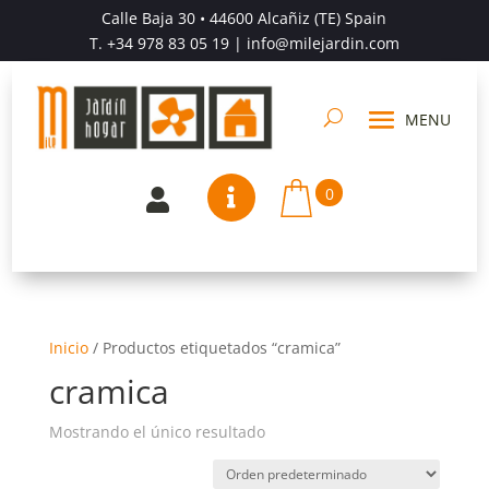
Calle Baja 30 • 44600 Alcañiz (TE) Spain
T.
+34 978 83 05 19
| info@milejardin.com
0


Inicio
/
Productos etiquetados “cramica”
cramica
Mostrando el único resultado