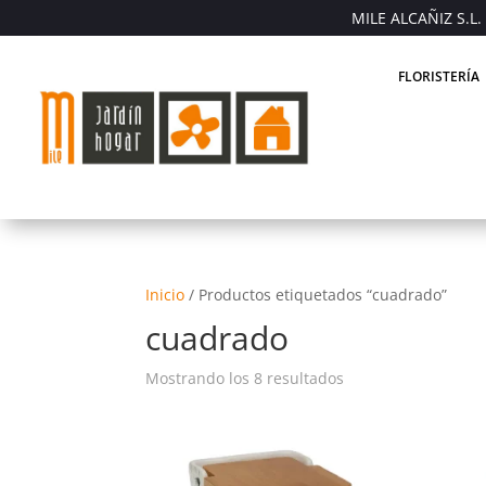
MILE ALCAÑIZ S.L. 
FLORISTERÍA
Inicio
/
Productos etiquetados “cuadrado”
cuadrado
Mostrando los 8 resultados