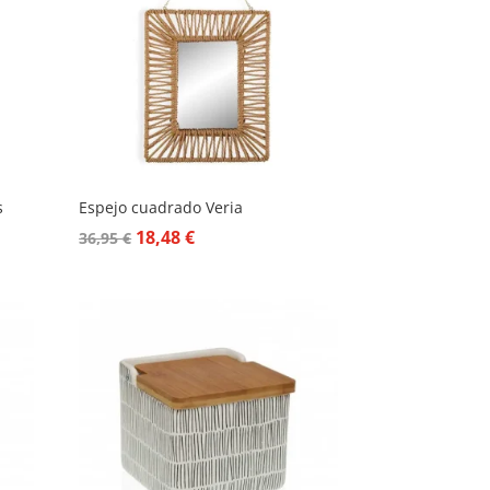
s
Espejo cuadrado Veria
El
El
18,48
€
36,95
€
precio
precio
original
actual
era:
es:
36,95 €.
18,48 €.