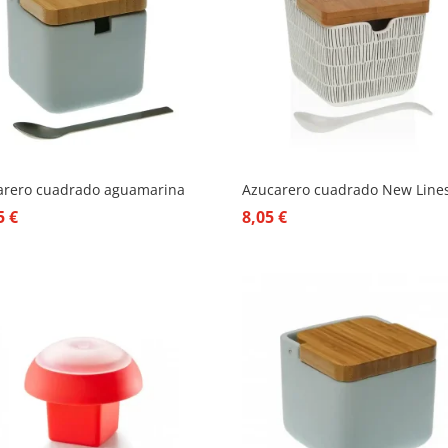
arero cuadrado aguamarina
Azucarero cuadrado New Line
95
€
8,05
€