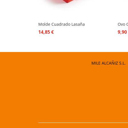
Molde Cuadrado Lasaña
Ovo C
14,85
€
9,9
MILE ALCAÑIZ S.L.