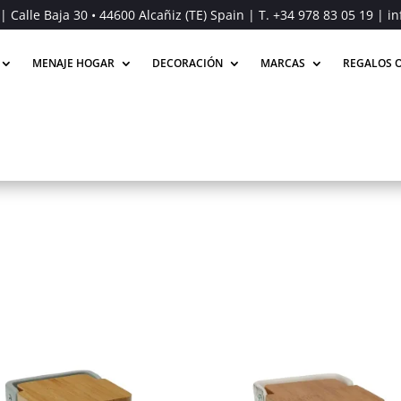
| Calle Baja 30 • 44600 Alcañiz (TE) Spain | T.
+34 978 83 05 19
| in
MENAJE HOGAR
DECORACIÓN
MARCAS
REGALOS O