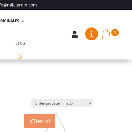
fo@milejardin.com
RIGINALES
0


BLOG
¡Oferta!