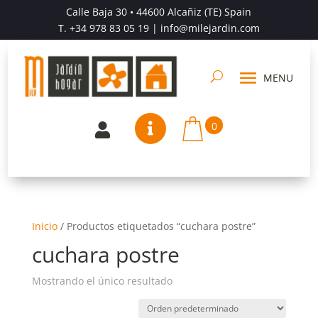
Calle Baja 30 • 44600 Alcañiz (TE) Spain
T.
+34 978 83 05 19
| info@milejardin.com
0


Inicio
/
Productos etiquetados “cuchara postre”
cuchara postre
Mostrando el único resultado