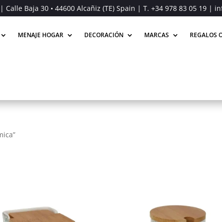
| Calle Baja 30 • 44600 Alcañiz (TE) Spain | T.
+34 978 83 05 19
| in
MENAJE HOGAR
DECORACIÓN
MARCAS
REGALOS O
mica”