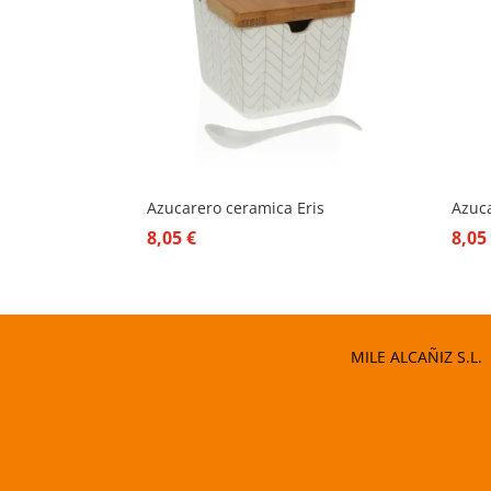
Azucarero ceramica Eris
Azuc
8,05
€
8,0
MILE ALCAÑIZ S.L.