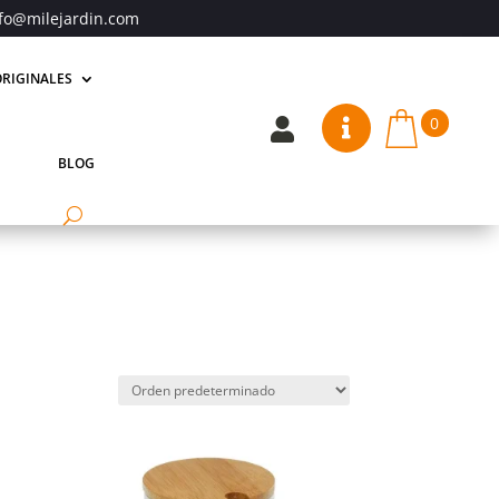
fo@milejardin.com
RIGINALES
0


BLOG