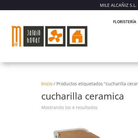
MILE ALCAÑIZ S.L. 
FLORISTERÍA
Inicio
/
Productos etiquetados “cucharilla cera
cucharilla ceramica
Mostrando los 4 resultados