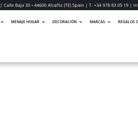
| Calle Baja 30 • 44600 Alcañiz (TE) Spain | T.
+34 978 83 05 19
| in
MENAJE HOGAR
DECORACIÓN
MARCAS
REGALOS O