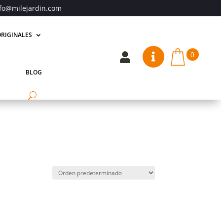
fo@milejardin.com
RIGINALES
0


BLOG