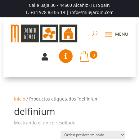
Calle Baja 30 • 44600 Alcañiz (TE) Spain
T.
+34 978 83 05 19
| info@milejardin.com
0


Inicio
/
Productos etiquetados “delfinium”
delfinium
Mostrando el único resultado