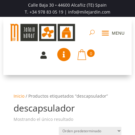
Calle Baja 30 • 44600 Alcañiz (TE) Spain
T.
+34 978 83 05 19
| info@milejardin.com
0


Inicio
/
Productos etiquetados “descapsulador”
descapsulador
Mostrando el único resultado