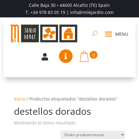
Calle Baja 30 • 44600 Alcañiz (TE) Spain
T.
+34 978 83 05 19
| info@milejardin.com
0


Inicio
/
Productos etiquetados “destellos dorados”
destellos dorados
Mostrando el único resultado