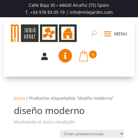
Calle Baja 30 • 44600 Alcañiz (TE) Spain
T.
+34 978 83 05 19
| info@milejardin.com
0


Inicio
/
Productos etiquetados “diseño moderno”
diseño moderno
Mostrando el único resultado