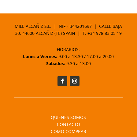
precio
precio
original
actual
era:
es:
34,95 €.
29,71 €.
MILE ALCAÑIZ S.L. | NIF.- B44201697 | CALLE BAJA
30. 44600 ALCAÑIZ (TE) SPAIN | T.
+34 978 83 05 19
HORARIOS:
Lunes a Viernes:
9:00 a 13:30 / 17:00 a 20:00
Sábados:
9:30 a 13:00
QUIENES SOMOS
CONTACTO
COMO COMPRAR