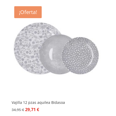
¡Oferta!
Vajilla 12 pzas aquilea Bidasoa
El
El
29,71
€
34,95
€