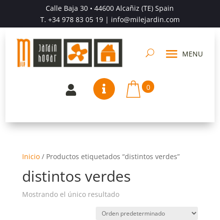
Calle Baja 30 • 44600 Alcañiz (TE) Spain
T.
+34 978 83 05 19
| info@milejardin.com
0


Inicio
/
Productos etiquetados “distintos verdes”
distintos verdes
Mostrando el único resultado