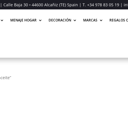
| Calle Baja 30 • 44600 Alcañiz (TE) Spain | T.
+34 978 83 05 19
| in
MENAJE HOGAR
DECORACIÓN
MARCAS
REGALOS O
ceite”