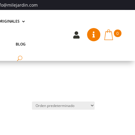
fo@milejardin.com
RIGINALES
0


BLOG