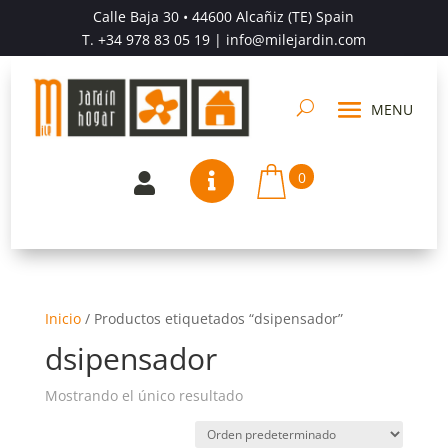
Calle Baja 30 • 44600 Alcañiz (TE) Spain
T.
+34 978 83 05 19
| info@milejardin.com
0


Inicio
/
Productos etiquetados “dsipensador”
dsipensador
Mostrando el único resultado