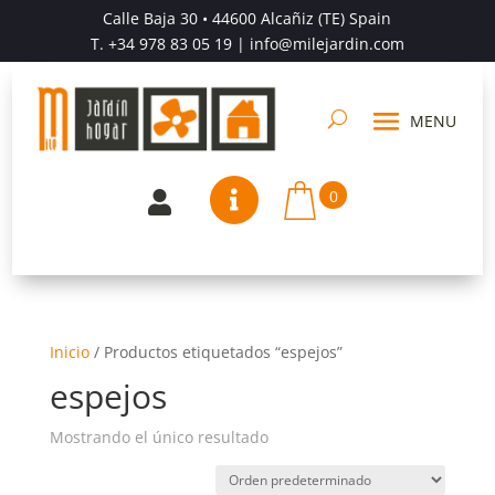
Calle Baja 30 • 44600 Alcañiz (TE) Spain
T.
+34 978 83 05 19
| info@milejardin.com
0


Inicio
/
Productos etiquetados “espejos”
espejos
Mostrando el único resultado