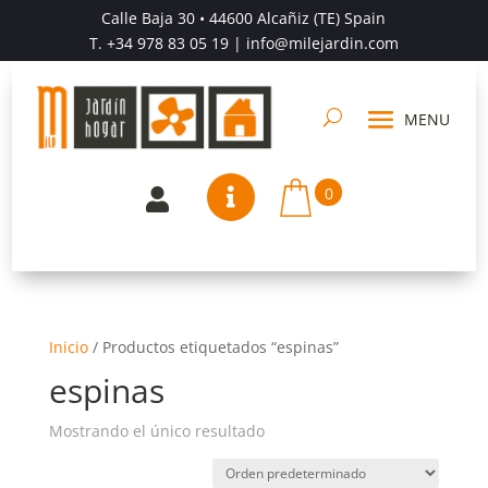
Calle Baja 30 • 44600 Alcañiz (TE) Spain
T.
+34 978 83 05 19
| info@milejardin.com
0


Inicio
/
Productos etiquetados “espinas”
espinas
Mostrando el único resultado