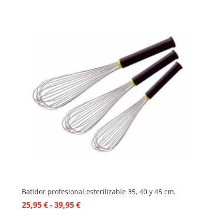
Batidor profesional esterilizable 35, 40 y 45 cm.
Rango
25,95
€
-
39,95
€