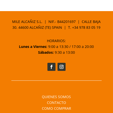
de
precios:
desde
25,95 €
MILE ALCAÑIZ S.L. | NIF.- B44201697 | CALLE BAJA
hasta
30. 44600 ALCAÑIZ (TE) SPAIN | T.
+34 978 83 05 19
39,95 €
HORARIOS:
Lunes a Viernes:
9:00 a 13:30 / 17:00 a 20:00
Sábados:
9:30 a 13:00
QUIENES SOMOS
CONTACTO
COMO COMPRAR