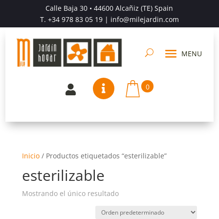
Calle Baja 30 • 44600 Alcañiz (TE) Spain
T.
+34 978 83 05 19
| info@milejardin.com
0


Inicio
/
Productos etiquetados “esterilizable”
esterilizable
Mostrando el único resultado