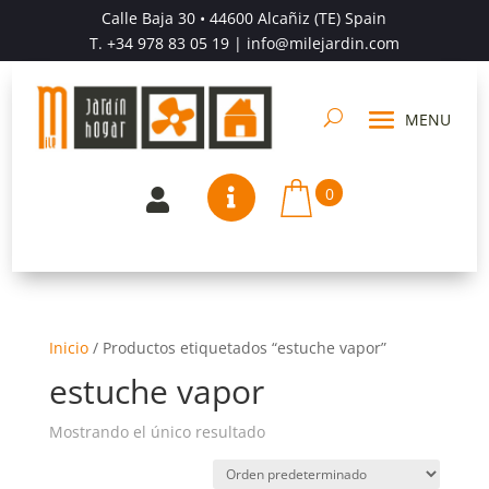
Calle Baja 30 • 44600 Alcañiz (TE) Spain
T.
+34 978 83 05 19
| info@milejardin.com
0


Inicio
/
Productos etiquetados “estuche vapor”
estuche vapor
Mostrando el único resultado