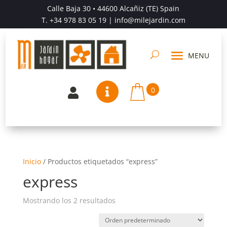
Calle Baja 30 • 44600 Alcañiz (TE) Spain
T.
+34 978 83 05 19
| info@milejardin.com
0


Inicio
/
Productos etiquetados “express”
express
Mostrando los 2 resultados