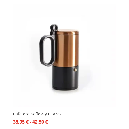
Cafetera Kaffe 4 y 6 tazas
Rango
38,95
€
-
42,50
€