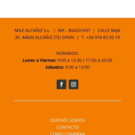
de
precios:
desde
26,95 €
MILE ALCAÑIZ S.L. | NIF.- B44201697 | CALLE BAJA
hasta
30. 44600 ALCAÑIZ (TE) SPAIN | T.
+34 978 83 05 19
35,35 €
HORARIOS:
Lunes a Viernes:
9:00 a 13:30 / 17:00 a 20:00
Sábados:
9:30 a 13:00
QUIENES SOMOS
CONTACTO
COMO COMPRAR