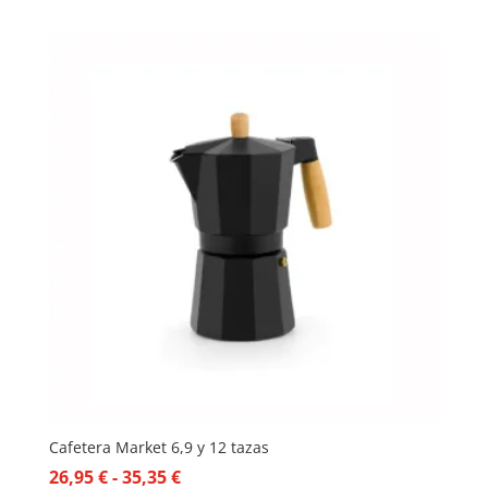
de
precios:
desde
38,95 €
hasta
42,50 €
Cafetera Market 6,9 y 12 tazas
Rango
26,95
€
-
35,35
€