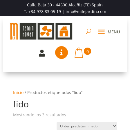
Calle Baja 30 • 44600 Alcañiz (TE) Spain
T.
+34 978 83 05 19
| info@milejardin.com
0


Inicio
/
Productos etiquetados “fido”
fido
Mostrando los 3 resultados