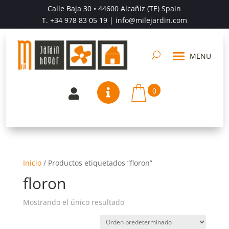
Calle Baja 30 • 44600 Alcañiz (TE) Spain
T.
+34 978 83 05 19
| info@milejardin.com
0


Inicio
/
Productos etiquetados “floron”
floron
Mostrando el único resultado