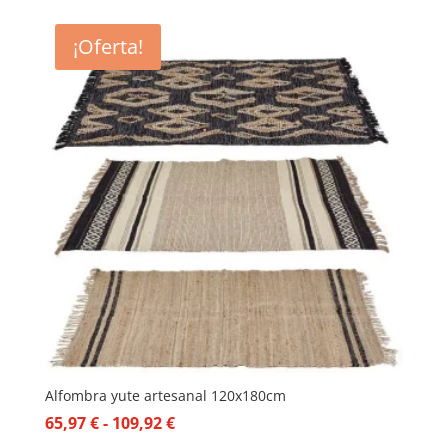
¡Oferta!
Alfombra yute artesanal 120x180cm
Rango
65,97
€
-
109,92
€