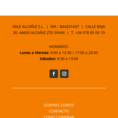
de
precios:
desde
29,95 €
MILE ALCAÑIZ S.L. | NIF.- B44201697 | CALLE BAJA
hasta
30. 44600 ALCAÑIZ (TE) SPAIN | T.
+34 978 83 05 19
36,95 €
HORARIOS:
Lunes a Viernes:
9:00 a 13:30 / 17:00 a 20:00
Sábados:
9:30 a 13:00
QUIENES SOMOS
CONTACTO
COMO COMPRAR