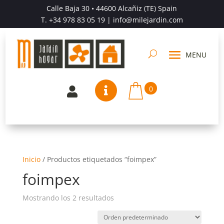
Calle Baja 30 • 44600 Alcañiz (TE) Spain
T.
+34 978 83 05 19
| info@milejardin.com
0


Inicio
/
Productos etiquetados “foimpex”
foimpex
Mostrando los 2 resultados