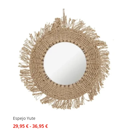
de
precios:
desde
65,97 €
hasta
109,92 €
Espejo Yute
Rango
29,95
€
-
36,95
€