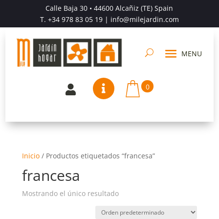
Calle Baja 30 • 44600 Alcañiz (TE) Spain
T.
+34 978 83 05 19
| info@milejardin.com
0


Inicio
/
Productos etiquetados “francesa”
francesa
Mostrando el único resultado