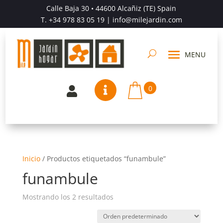
Calle Baja 30 • 44600 Alcañiz (TE) Spain
T.
+34 978 83 05 19
| info@milejardin.com
0


Inicio
/
Productos etiquetados “funambule”
funambule
Mostrando los 2 resultados