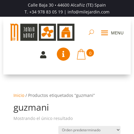
Calle Baja 30 • 44600 Alcañiz (TE) Spain
T.
+34 978 83 05 19
| info@milejardin.com
0


Inicio
/
Productos etiquetados “guzmani”
guzmani
Mostrando el único resultado