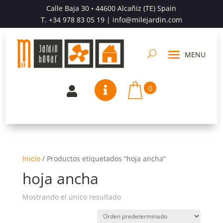
Calle Baja 30 • 44600 Alcañiz (TE) Spain
T.
+34 978 83 05 19
| info@milejardin.com
0


Inicio
/
Productos etiquetados “hoja ancha”
hoja ancha
Mostrando el único resultado