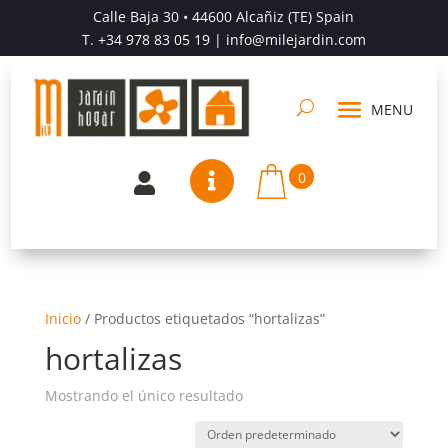
Calle Baja 30 • 44600 Alcañiz (TE) Spain
T.
+34 978 83 05 19
| info@milejardin.com
0


Inicio
/
Productos etiquetados “hortalizas”
hortalizas
Mostrando el único resultado