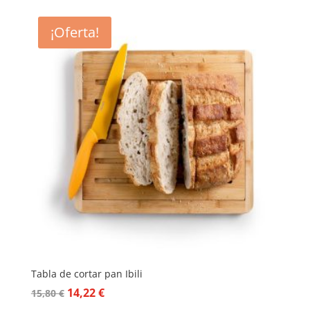
¡Oferta!
Tabla de cortar pan Ibili
El
El
14,22
€
15,80
€