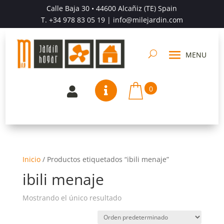
Calle Baja 30 • 44600 Alcañiz (TE) Spain
T.
+34 978 83 05 19
| info@milejardin.com
0


Inicio
/
Productos etiquetados “ibili menaje”
ibili menaje
Mostrando el único resultado