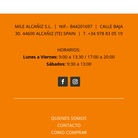
precio
precio
original
actual
era:
es:
15,80 €.
14,22 €.
MILE ALCAÑIZ S.L. | NIF.- B44201697 | CALLE BAJA
30. 44600 ALCAÑIZ (TE) SPAIN | T.
+34 978 83 05 19
HORARIOS:
Lunes a Viernes:
9:00 a 13:30 / 17:00 a 20:00
Sábados:
9:30 a 13:00
QUIENES SOMOS
CONTACTO
COMO COMPRAR