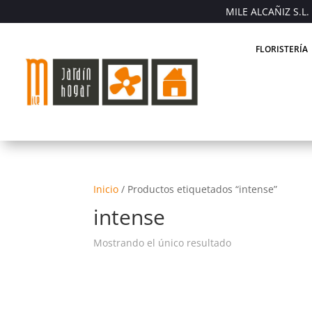
MILE ALCAÑIZ S.L. 
FLORISTERÍA
Inicio
/
Productos etiquetados “intense”
intense
Mostrando el único resultado