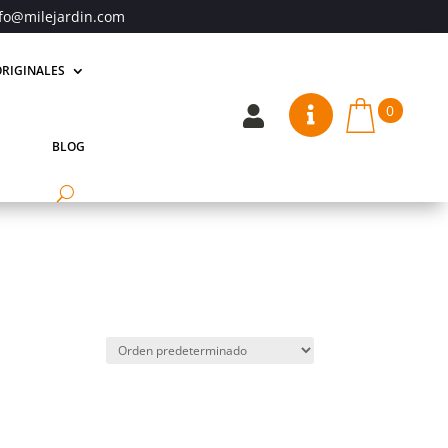
fo@milejardin.com
RIGINALES
0


BLOG