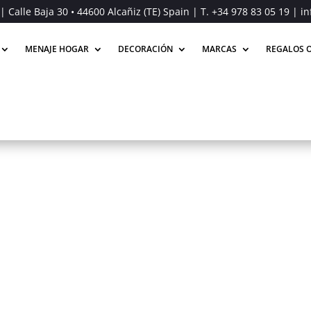
| Calle Baja 30 • 44600 Alcañiz (TE) Spain | T.
+34 978 83 05 19
| in
MENAJE HOGAR
DECORACIÓN
MARCAS
REGALOS O