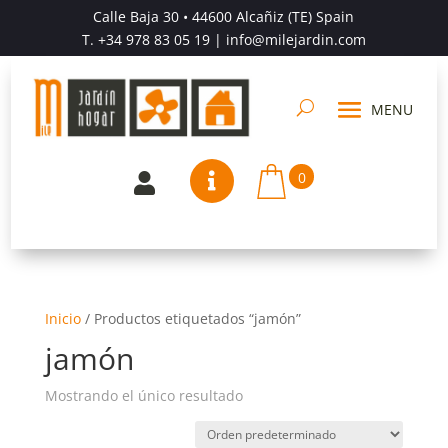
Calle Baja 30 • 44600 Alcañiz (TE) Spain
T.
+34 978 83 05 19
| info@milejardin.com
0


Inicio
/
Productos etiquetados “jamón”
jamón
Mostrando el único resultado