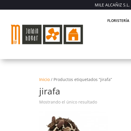
MILE ALCAÑIZ S.L. 
FLORISTERÍA
Inicio
/
Productos etiquetados “jirafa”
jirafa
Mostrando el único resultado