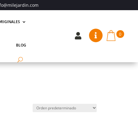
fo@milejardin.com
RIGINALES
0


BLOG