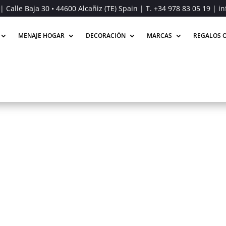
| Calle Baja 30 • 44600 Alcañiz (TE) Spain | T.
+34 978 83 05 19
| in
MENAJE HOGAR
DECORACIÓN
MARCAS
REGALOS O