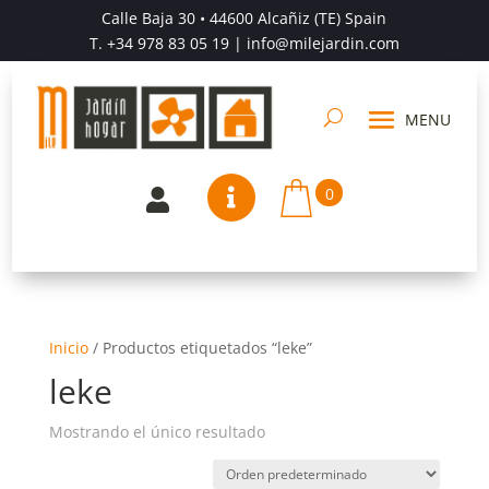
Calle Baja 30 • 44600 Alcañiz (TE) Spain
T.
+34 978 83 05 19
| info@milejardin.com
0


Inicio
/
Productos etiquetados “leke”
leke
Mostrando el único resultado