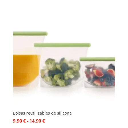
Bolsas reutilizables de silicona
Rango
9,90
€
-
14,90
€