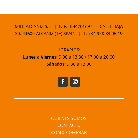
de
precios:
desde
9,90 €
MILE ALCAÑIZ S.L. | NIF.- B44201697 | CALLE BAJA
hasta
30. 44600 ALCAÑIZ (TE) SPAIN | T.
+34 978 83 05 19
14,90 €
HORARIOS:
Lunes a Viernes:
9:00 a 13:30 / 17:00 a 20:00
Sábados:
9:30 a 13:00
QUIENES SOMOS
CONTACTO
COMO COMPRAR