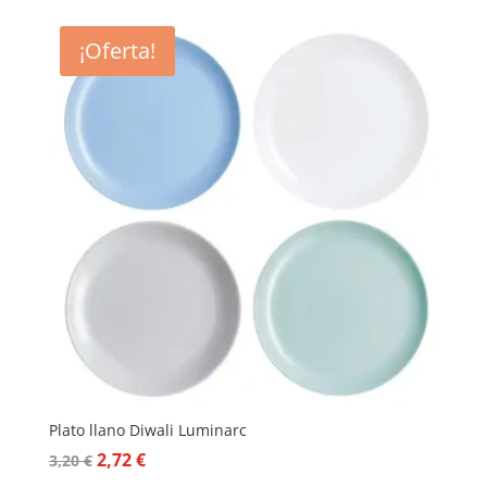
¡Oferta!
Plato llano Diwali Luminarc
El
El
2,72
€
3,20
€