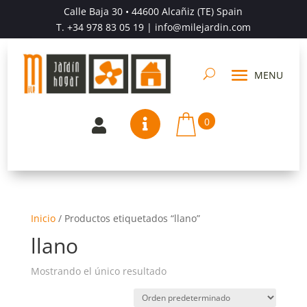
Calle Baja 30 • 44600 Alcañiz (TE) Spain
T.
+34 978 83 05 19
| info@milejardin.com
0


Inicio
/
Productos etiquetados “llano”
llano
Mostrando el único resultado