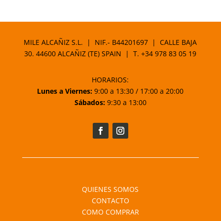
precio
precio
original
actual
era:
es:
3,20 €.
2,72 €.
MILE ALCAÑIZ S.L. | NIF.- B44201697 | CALLE BAJA
30. 44600 ALCAÑIZ (TE) SPAIN | T.
+34 978 83 05 19
HORARIOS:
Lunes a Viernes:
9:00 a 13:30 / 17:00 a 20:00
Sábados:
9:30 a 13:00
QUIENES SOMOS
CONTACTO
COMO COMPRAR