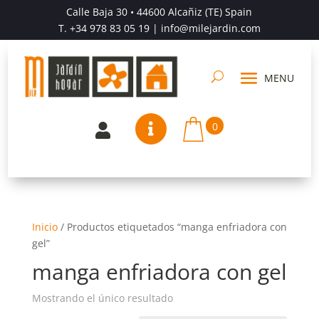
Calle Baja 30 • 44600 Alcañiz (TE) Spain
T.
+34 978 83 05 19
| info@milejardin.com
0


Inicio
/
Productos etiquetados “manga enfriadora con
gel”
manga enfriadora con gel
Mostrando el único resultado