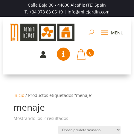
Calle Baja 30 • 44600 Alcañiz (TE) Spain
T.
+34 978 83 05 19
| info@milejardin.com
0


Inicio
/
Productos etiquetados “menaje”
menaje
Mostrando los 2 resultados