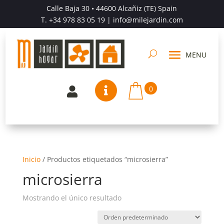
Calle Baja 30 • 44600 Alcañiz (TE) Spain
T.
+34 978 83 05 19
| info@milejardin.com
0


Inicio
/
Productos etiquetados “microsierra”
microsierra
Mostrando el único resultado