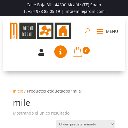
Calle Baja 30 • 44600 Alcañiz (TE) Spain
T.
+34 978 83 05 19
| info@milejardin.com
0


Inicio
/
Productos etiquetados “mile”
mile
Mostrando el único resultado