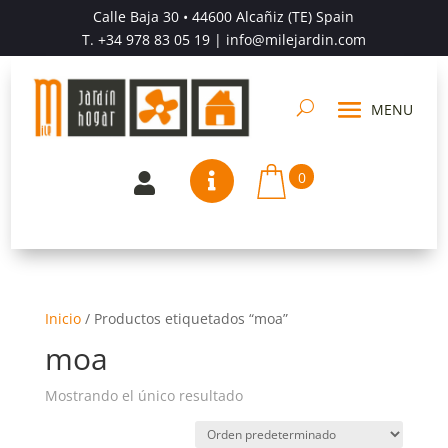
Calle Baja 30 • 44600 Alcañiz (TE) Spain
T.
+34 978 83 05 19
| info@milejardin.com
0


Inicio
/
Productos etiquetados “moa”
moa
Mostrando el único resultado