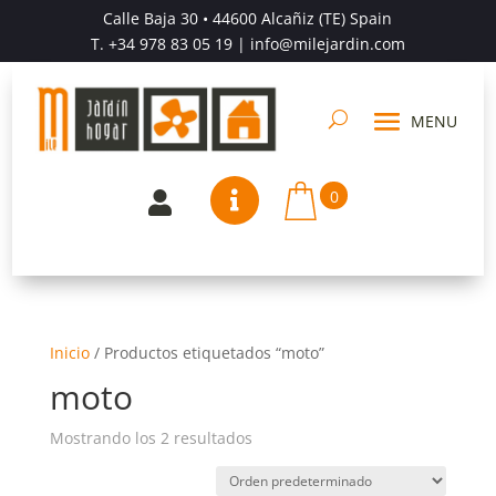
Calle Baja 30 • 44600 Alcañiz (TE) Spain
T.
+34 978 83 05 19
| info@milejardin.com
0


Inicio
/
Productos etiquetados “moto”
moto
Mostrando los 2 resultados