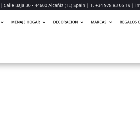
| Calle Baja 30 • 44600 Alcañiz (TE) Spain | T.
+34 978 83 05 19
| in
MENAJE HOGAR
DECORACIÓN
MARCAS
REGALOS O