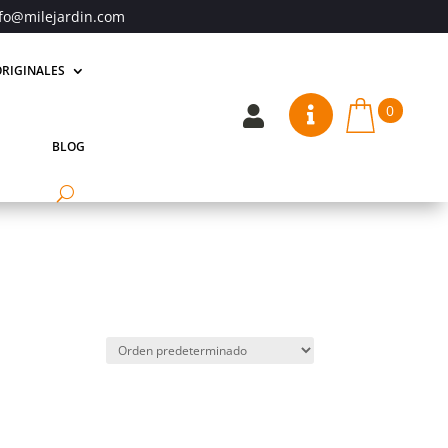
fo@milejardin.com
RIGINALES
0


BLOG