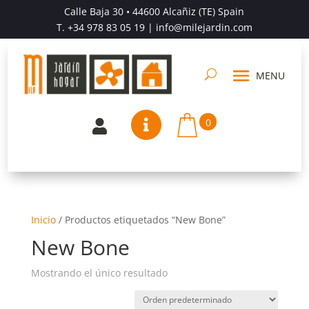
Calle Baja 30 • 44600 Alcañiz (TE) Spain
T.
+34 978 83 05 19
| info@milejardin.com
0


Inicio
/
Productos etiquetados “New Bone”
New Bone
Mostrando el único resultado